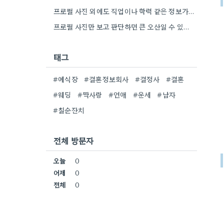
프로필 사진 외에도 직업이나 학력 같은 정보가 중요하네요. 대화를 통해 가치관이 맞지 않으면 정말 답답할…
프로필 사진만 보고 판단하면 큰 오산일 수 있을 것 같아요. 실제 만남에서 가치관 차이 때문에…
태그
#예식장
#결혼정보회사
#결정사
#결혼
#웨딩
#짝사랑
#연애
#운세
#남자
#칠순잔치
전체 방문자
오늘
0
어제
0
전체
0