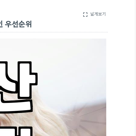
넓게보기
fullscreen
인 우선순위