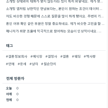
소개팅 상대와의 대화가 맞지 않는다는 점이 특히 와닿네요. 제가 생각하는 것도 비슷했는데, 경험을 통해 구체적인…
소개팅 앱처럼 낭만적인 만남보다는, 본인이 원하는 조건이 데이터 기반으로 잘 맞는지 꼼꼼히 확인하는 게 중요하겠네요.
저도 비슷한 경험 때문에 스스로 질문을 많이 하게 됐어요. 주변의 기대 때문에 결정짓는 것보다, 본인이…
혼인 여부 확인 같은 부분은 정말 중요하네요. 제가 비슷한 고민을 할 때, 단순히 조건만 보려고…
매니저가 취향 조율에 적극적으로 참여하는 모습이 인상적이네요. 특히, 불편했던 부분을 솔직하게 이야기하는 게 중요하다고 말씀하신…
태그
#결혼정보회사
#예식장
#결정사
#결혼
#웨딩
#짝사랑
#연애
#운세
#남자
#칠순잔치
전체 방문자
오늘
0
어제
0
전체
0