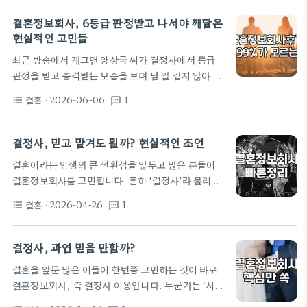
결정사를 찾아가겠다고 마음먹은 건 순전히 친구의 등
를 열기도 하는데, 이런 자리는 보통 1:1로 진행되며
떠밈 때문이었다. 주변에서 하도 결정사를 통해 결혼
결혼정보회사, 6등급 판정받고 나서야 깨달은
내가…
했다는 소식이 들려오니, 나만 도태되는 것 같은 불안
현실적인 고민들
감이 없었다면 거짓말이다. 데이팅 앱은 이제 너무 질
최근 방송에서 개그맨 양상국 씨가 결정사에서 등급
리고, 소개팅은 가뭄에 콩 나듯 들어오니 결국 이런 곳
판정을 받고 충격받는 모습을 보며 남 일 같지 않아 헛
까지 오게 된 셈이다. 상담 실장님은 생각보다 친절했
웃음이 나왔습니다. 저 역시 30대 중반, 주변에서 하
다. 그런데 그 친절함 속에 묘하게 나를…
결혼
· 2026-06-06
1
format_list_bulleted
textsms
나둘 떠나가는 시기에 조급한 마음으로 이름 좀 있다
는 결정사 상담을 받았던 경험이 있습니다. 솔직히 말
하면, ‘돈 내고 사람 만나는 게 뭐가 대수냐’ 싶었죠.
결정사, 믿고 맡겨도 될까? 현실적인 조언
하지만 막상 뚜껑을 열어보니 기대와 현실 사이의 괴
결혼이라는 인생의 큰 전환점을 앞두고 많은 분들이
리는 생각보다 훨씬 컸습니다. 6등급의 충격과 기대
결혼정보회사를 고민합니다. 흔히 ‘결정사’라 불리는
이하의 현실 상담사 앞에 앉았을 때 제가 들었던 말은
이곳은 전문적인 도움을 통해 이상적인 배우자를 만나
지금도 잊히지 않습니다. 직장과 학벌, 자산 규모를 나
결혼
· 2026-04-26
1
format_list_bulleted
textsms
고자 하는 사람들에게 매력적인 선택지로 다가오죠.
열하고 나니 돌아온 답변은…
하지만 막상 가입하려 하면 수많은 업체와 다양한 서
비스 앞에서 어떤 기준으로 선택해야 할지 막막하게
결정사, 과연 믿을 만할까?
느껴질 수 있습니다. 오늘은 결정사 이용 경험을 바탕
결혼을 앞둔 많은 이들이 한번쯤 고민하는 것이 바로
으로, 현실적인 장단점과 선택 시 고려해야 할 점들을
결혼정보회사, 즉 결정사 이용입니다. 누군가는 ‘시간
짚어보겠습니다. 결정사, 어떤 사람에게 필요할까?
을 절약해준다’며 만족하지만, 또 다른 누군가는 ‘비용
결정사의 가장 큰 장점은 시간과 노력을 절약해준다는