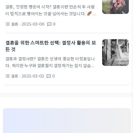
로 예식장 후보지를 압축해 보자. 예컨대 직장인 전문
결혼, 진정한 행운의 시작? 결혼이란 단순히 두 사람
직 비중이 높은 매칭이면 접근성과 파킹, 식음 품질이
이 법적으로 맺어지는 것을 넘어서는 것입니다.
축
우선이고, 시니어 재혼 비율이 높은 경우는 낮 시간대
결혼, 즉 친구들과의 결혼식도 이제는 새로운 방식으
와 주차, 계단 없는 동선이 중요해진다. 이런 관찰이
결혼
· 2025-03-06
0
format_list_bulleted
textsms
로 인기를 끌고 있습니다. 특히 요즘에는 결혼 정보 업
예식장 투어에서 확인해야 할…
체들이 제공하는 다양한 서비스 덕분에 맞춤형 결혼을
꿈꾸는 사람들이 많아졌어요. 그렇다면 요즘 결혼은
결혼을 위한 스마트한 선택: 결정사 활용의 모
어떤 모습일까요? 결정사와 결혼의 변화 결정사는 현
든 것
대 결혼의 새로운 방법으로 급부상하고 있습니다. 이
결혼과 결정사란? 결혼은 인생의 중요한 이정표입니
러한 결정사는 단순히 결혼 상대를 찾는 것을 넘어서,
다. 하지만 누구와 결혼할지 결정하기는 쉽지 않습니
개인의 가치를 이해하고 그에 맞는 짝을 찾아주는 곳
다. 이런 고민을 덜어주기 위해 등장한 것이 바로 결정
입니다.
예를 들어, 인천결혼정보에서 제공하는 맞
결혼
· 2025-03-02
0
format_list_bulleted
textsms
사입니다.
위기 속에서도 더 많은 사람들이 행복한
춤형 결혼 상담 서비스나, 노블레스결혼 같은…
결혼을 꿈꾸고 있습니다.
결정사의 혜택 결정사는
전문적인 매칭 서비스를 제공합니다.
이곳에서는
가족관계증명서 인증과 부모님의 직업, 경제적 배경
등을 고려하여 이상적인 파트너를 찾아줍니다. 상류
층결혼정보회사와 같은 고급 결정사에서는 더욱 철저
한 선별이 이루어집니다.
행여나 시험을 치른다
면, 이런 과정이 결혼의 안전망이 될 수 있습니다. 이