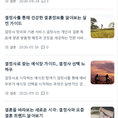
결혼
· 2026-04-24
3
format_list_bulleted
textsms
대비 효과가 떨어진다’거나 ‘믿을 수 있느냐’는 의문을
점입니다. 바쁜 직장 생활로 인해 새로운 사람을 만날
제기하기도 하죠. 제 경험상 결정사는 명확한 장단점
기회가 부족하거나, 소개팅이나 미팅을 반복하는 과
을 가지고 있으며, 어떤 기대를 가지고 이용하느냐에
결정사를 통해 건강한 결혼정보를 알아보는 실
정에서 피로감을…
따라 만족도가 크게 달라지는 서비스입니다. 오늘은
전 가이드
결정사 이용에 대한 현실적인 조언을 드리려 합니다.
결정사 정의와 기본 서비스 결정사는 개인의 결혼 목
결정사, 어떤 사람에게 필요할까 결정사는 기본적으
표에 맞춘 맞춤형 매칭과 코칭을 제공하는 전문 서비
로 ‘매칭’을 통해 인연을 찾아주는 서비스입니다. 여기
스다. 일반적인 소개팅 앱과 달리 프로페셔널한 인터
에는 여러 형태가 있지만, 일반적으로 높은 가입비를
결혼
· 2026-01-16
0
format_list_bulleted
textsms
뷰와 프로필 구성, 검증된 만남 주선, 사후 피드백 등
받고 검증된 회원 풀 내에서 상대방을 소개해주는 방
이 체계적으로 연결된다. 개인정보 보호와 안전한 만
식이 많습니다.…
남을 최우선으로 삼으며 계약에 따른 책임 있는 서비
결정사로 찾는 예식장 가이드, 결정사 선택 노
스가 이뤄진다. 전통적인 매칭의 핵심은 사람을 보는
하우
시각의 차이가 아니라 데이터와 대화의 질이다. 결정
결정사로 시작하는 예식장 탐색기 결정사를 통해 예비
사는 의도와 조건을 분명히 하여 서로의 선호를 구체
부부가 예식장 선택을 시작하는 과정은 일반적인 검색
화하고, 일정한 기준에 따라 후보를 선별한다. 또한 클
과는 결이 다르다. 우선 매칭 단계에서 보이는 것은 인
라이언트의 생활 방식과 가치관에 맞춘 1:1 매칭을 통
결혼
· 2025-09-21
0
format_list_bulleted
textsms
원 구성과 손님층, 예산대와 선호 스타일이다. 결정사
해 기대하는 관계의 방향성을 같이…
에서 제공하는 프로필과 매칭 히스토리를 보면 어떤
규모의 리셉션을 선호하는지, 실내외 어느 쪽을 더 추
결혼을 바라보는 새로운 시각: 결정사와 요즘
천하는지 구체적 단서가 나온다. 그 단서들을 바탕으
결혼 트렌드 알아보기