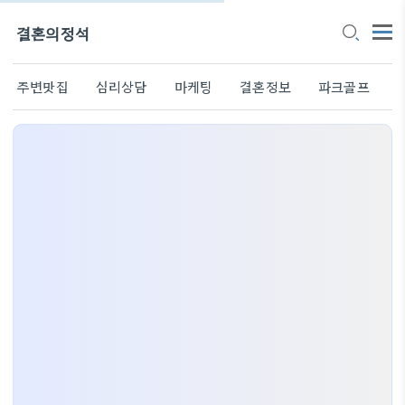
결혼의정석
주변맛집
심리상담
마케팅
결혼정보
파크골프