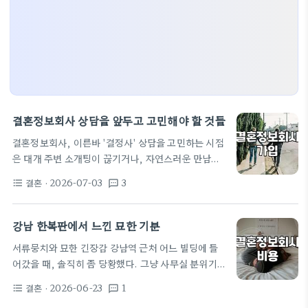
결혼정보회사 상담을 앞두고 고민해야 할 것들
결혼정보회사, 이른바 '결정사' 상담을 고민하는 시점
은 대개 주변 소개팅이 끊기거나, 자연스러운 만남을
기대하기 어려운 환경에 처했을 때입니다. 저 역시 비
결혼
· 2026-07-03
3
format_list_bulleted
textsms
슷한 고민으로 여러 업체의 문턱을 넘나들며 느꼈던
현실적인 부분들을 정리해 보려 합니다. 많은 분이 궁
금해하는 결혼정보회사의 등급표 같은 자료는 인터넷
강남 한복판에서 느낀 묘한 기분
에 떠돌지만, 사실 그보다 중요한 건 내가 가진 조건이
서류뭉치와 묘한 긴장감 강남역 근처 어느 빌딩에 들
현장에서 어떻게 평가받고 매칭되는지 그 프로세스를
어갔을 때, 솔직히 좀 당황했다. 그냥 사무실 분위기일
이해하는 일입니다. 상담 예약과 초기 분위기 대부분
줄 알았는데, 로비부터 무슨 고급 호텔 라운지처럼 꾸
의 결정사는 상담 예약부터가 시작입니다. 최근 노블
결혼
· 2026-06-23
1
format_list_bulleted
textsms
며져 있어서 괜히 옷차림을 한 번 더 확인하게 되더라.
리에나 퍼플스 같은 업체들이 프라이빗한 상담 이벤트