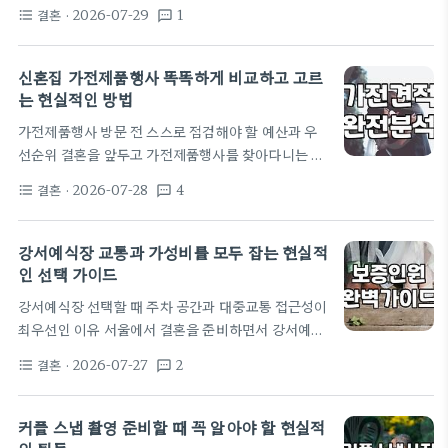
하자'고 시작하는데, 파고들수록 뭐가 이렇게 준비할
히 본식 스냅은 그냥…
결혼
· 2026-07-29
1
format_list_bulleted
textsms
게 많은지 모르겠다. 평소에 공원 산책하다가 잔디밭
에서 야외 결혼식 하는 걸 보고 '아, 나도 저런 데서 하
면 좋겠다' 싶었는데, 막상 알아보니 그게 다 돈이더
신혼집 가전제품행사 똑똑하게 비교하고 고르
라. 서울시에서 하는 공공예식장 같은 곳들은 가격이
는 현실적인 방법
1,000만 원대라고 해서 혹했는데, 현실은 그 예약부
가전제품행사 방문 전 스스로 점검해야 할 예산과 우
터가 전쟁이었다. 용산가족공원이나 북서울꿈의숲 같
선순위 결혼을 앞두고 가전제품행사를 찾아다니는 과
은 곳들이 리스트에 있었는데, 일단 원하는 날짜 잡기
정은 생각보다 많은 체력을 요구한다. 단순히 눈에 보
가 하늘의 별 따기더라. 인기 있는 시간대는 이미 내년
결혼
· 2026-07-28
4
format_list_bulleted
textsms
이는 할인율만 보고 달려들면 나중에 불필요한 기능이
까지 꽉 찼다고 하니, 시작부터…
포함된 고가 모델만 잔뜩 사게 되는 실수를 범하기 쉽
다. 먼저 자신이 살 집의 구조와 라이프스타일을 명확
강서예식장 교통과 가성비를 모두 잡는 현실적
히 파악하는 것이 우선이다. 예를 들어 맞벌이 부부라
인 선택 가이드
면 건조기나 식기세척기 같은 가사 노동을 줄여주는
강서예식장 선택할 때 주차 공간과 대중교통 접근성이
제품에 예산을 더 할애하는 식의 우선순위 설정이 필
최우선인 이유 서울에서 결혼을 준비하면서 강서예식
요하다. 가전제품행사 현장은 대개 화려한 패키지 상
장 후보군을 둘러볼 때 가장 먼저 마주하는 현실은 바
품 위주로 구성되어 있어 자칫하면 본인에게 필요 없
결혼
· 2026-07-27
2
format_list_bulleted
textsms
로 하객들의 이동 경로이다. 강서 지역은 김포공항과
는 가전까지 구매하게 된다. 품목별로…
인접해 있어 지방에서 올라오는 하객들의 접근성은 용
이하지만 정작 당일 정체가 심한 올림픽대로나 남부순
커플 스냅 촬영 준비할 때 꼭 알아야 할 현실적
환로를 통과해야 하는 번거로움이 따른다. 주말 주차