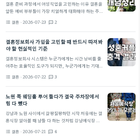
결혼 준비 과정에서 여성직업을 고민하는 이유 결혼을
도 차라리 블라인드나 인스타그램에 솔직하게 내 스펙
앞둔 예비 부부들이 가장 치열하게 대화해야 하는 주
이랑 가치관을 올리고 인연을 찾아볼까?" 하는 고민
제는 바로 결혼 이후의 경제적 독립과 여성직업 유지
을 토로하는 이들이 부쩍 늘었습니다. 결혼정보회사
결혼
· 2026-07-23
2
format_list_bulleted
textsms
여부다. 과거와 달리 맞벌이가 선택이 아닌 필수라는
가격이 기본 300만 원에서 시작해 등급에 따라 500
인식이 자리 잡았지만 막상 식장을 예약하고 가전제품
만 원을 훌쩍 넘어가는…
을 고르는 과정에서 본인의 커리어를 어떻게 이어갈지
결혼정보회사 가입을 고민할 때 반드시 따져봐
에 대한 구체적인 계획은 뒷전으로 밀리기 일쑤다. 현
야 할 현실적인 기준
실적으로 결혼식 당일의 화려함보다 중요한 것은 결혼
결혼정보회사 시스템은 누군가에게는 시간 낭비를 줄
이후 10년 뒤의 일상이다. 신혼집 위치나 예산만큼이
여주는 효율적인 도구가 되지만, 누군가에게는 기대
나 본인이 어떤 형태의 노동을 지속할 수 있을지 고민
보다 낮은 매칭 결과에 실망만 안겨주는 장소가 되기
하는 과정이 생략된다면 갈등은 불 보듯 뻔하다. 실제
결혼
· 2026-07-22
3
format_list_bulleted
textsms
도 한다. 30대 중반을 넘어선 직장인들에게 결혼은 이
상담 현장에서 만난…
제 감정의 영역을 넘어 일종의 프로젝트 관리가 되었
다. 단순히 누군가를 만나는 것 이상으로 내가 원하는
노원 쪽 웨딩홀 투어 돌다가 결국 주차장에서
조건과 상대가 원하는 조건 사이의 간극을 좁히는 것
힘 다 뺐다
이 핵심이다. 업계 데이터에 따르면 회원들이 첫 만남
강남과 노원 사이에서 갈팡질팡하던 시작 처음에는 결
이후 결혼까지 골인하는 기간은 평균 15.7개월 내외
혼식장 알아볼 때 남들 다 하는 것처럼 강남예식장 리
로 나타나는데, 이는 역설적으로 우리가 그만큼의 시
스트부터 뽑았었다. 인스타그램에 나오는 예쁜 하우
간을 투자할 가치가 있는 상대를 찾고 있다는 방증이
결혼
· 2026-07-21
4
format_list_bulleted
textsms
스웨딩이나 어두운 호텔풍 홀들이 다 강남 쪽에 몰려
기도 하다. 결혼정보회사 서비스 구조와 실질적인 등