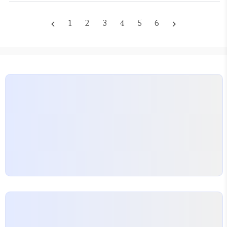
있으니까 당연히 그래야 하는 줄 알았다. 그런데 양가
급의…
부모님 손님들 오시는 동선을 따져보니 그게 아니었
1
2
3
4
5
6
navigate_before
navigate_next
다. 우리 쪽은 의정부랑 도봉구 쪽에 친척들이 많고,
예비 신부 쪽은 남양주 쪽이라 강남까지 내려오시라고
하기엔 주말 올림픽대로 교통체증이 벌써부터 눈에 선
했다. 그래서 결국 타협점을 찾은 게 서울 북부의 중심
인 노원웨딩홀 쪽이었다. 서울예식장 중에서 강북권
에 있는 곳들을 추려보니 의외로…