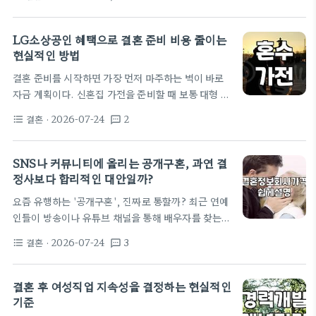
는 체감 혜택은 분명하지만 그만큼 따져야 할 항목도
차이가 꽤 큽니다. 강남권 예식장은 대개…
많다. 무작정 매장으로 달려가기 전에 어떤 전략을 세
워야 현명한 소비가 가능한지 살펴볼 필요가 있다. 품
LG소상공인 혜택으로 결혼 준비 비용 줄이는
목 구성과 예산 배분의 우선순위 정하기 많은 예비 부
현실적인 방법
부가 초반에 저지르는 실수는 모든 가전을 최상위 라
결혼 준비를 시작하면 가장 먼저 마주하는 벽이 바로
인업으로 채우려는 태도다. 삼성전자혼수 품목 중 냉
자금 계획이다. 신혼집 가전을 준비할 때 보통 대형 쇼
장고나 세탁기는 하루라도 없으면 일상이 무너지는 필
핑몰의 카드 할인만 챙기기 마련인데 LG소상공인 전
수재지만 로봇청소기나 건조기는 선택의 영역에 가깝
결혼
· 2026-07-24
2
format_list_bulleted
textsms
용 프로그램을 활용하면 의외의 돌파구가 생긴다. 사
다. 처음부터 예산을 100퍼센트 가동하지 말고 생활
업자 등록증을 가진 예비부부라면 B2B 채널을 통해
패턴에…
일반 소비자 가격보다 낮은 공급가로 가전 패키지를
SNS나 커뮤니티에 올리는 공개구혼, 과연 결
구성할 수 있기 때문이다. 혼수 가전은 한두 품목이 아
정사보다 합리적인 대안일까?
니라 냉장고부터 세탁기까지 수천만 원이 투입되는 영
요즘 유행하는 '공개구혼', 진짜로 통할까? 최근 연예
역이라 소소한 할인율 차이가 결국 큰 금액의 절감으
인들이 방송이나 유튜브 채널을 통해 배우자를 찾는
로 이어진다. 왜 일반 매장보다 기업용 프로그램이 유
'공개구혼'을 하는 모습을 종종 접하곤 합니다. 래퍼
리한가 많은 예비부부가 백화점 오픈 행사나 대형 가
결혼
· 2026-07-24
3
format_list_bulleted
textsms
스윙스가 정관 복원 수술을 언급하며 아이 엄마를 찾
전 양판점을 돌며…
는다고 적극적으로 밝히거나, 전국노래자랑 같은 대
중적인 프로그램에서 일반인 참가자가 시원하게 인연
결혼 후 여성직업 지속성을 결정하는 현실적인
을 찾는 모습 등이 대표적이죠. 이러한 대중 매체의 노
기준
출을 보면서 제 주변의 30대 직장인들 사이에서도 "나