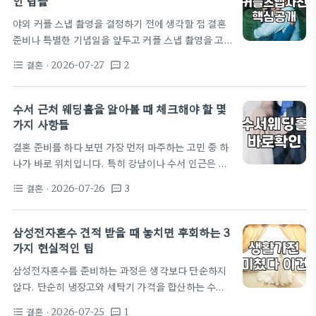
인 팁들
난이 심각한 곳을 선택하면 축하해 주러 온 손님들에
야외 커플 스냅 촬영을 결정하기 전에 생각할 점 결혼
게 첫인상부터 불편함을 주기 마련이다. 특히 지하철
준비나 특별한 기념일을 앞두고 커플 스냅 촬영을 고
5호선과 9호선 라인에 위치한 예식장들은 대중교통
민하는 분들이 많습니다. 스튜디오 촬영과는 달리 야
접근성 면에서 상당한 우위를 점한다. 예를 들어 지하
결혼
· 2026-07-27
2
format_list_bulleted
textsms
외 스냅은 자연스러운 분위기를 담을 수 있다는 큰 장
철 5호선 마곡역 2번 출구에서 도보 5분 거리에…
점이 있지만, 예상보다 고려해야 할 변수가 많습니다.
특히 날씨는 통제가 불가능한 요소인데, 촬영 당일의
수서 근처 웨딩홀을 알아볼 때 체크해야 할 몇
기온이나 바람, 심지어 갑작스러운 비 소식은 준비한
가지 사항들
의상이나 메이크업을 한순간에 무너뜨리기도 합니다.
결혼 준비를 하다 보면 가장 먼저 마주하는 고민 중 하
만약 야외 촬영을 계획한다면 평일 촬영이 가능한 작
나가 바로 위치입니다. 특히 강남이나 수서 인근은 교
가를 섭외하거나, 비가 올 경우를 대비해 스튜디오 대
통의 요지라 많은 예비 부부들이 선호하는 지역이죠.
관 옵션을 미리 확인해두는 것이 좋습니다. 합정이나
결혼
· 2026-07-26
3
format_list_bulleted
textsms
수서역은 SRT와 지하철 3호선, 수인분당선이 모두
홍대 인근에서 가볍게…
연결되어 있어 지방에서 올라오는 하객들을 배려해야
하는 경우 현실적으로 가장 고려하게 되는 위치입니
삼성전자혼수 견적 받을 때 놓치면 후회하는 3
다. 최근 트렌드 지수에서도 빌라드지디 수서와 같은
가지 현실적인 팁
곳들이 자주 언급되는데, 단순히 순위만 보고 결정하
삼성전자혼수를 준비하는 과정은 생각보다 단순하지
기보다는 실제 방문했을 때의 동선과 비용을 꼼꼼히
않다. 단순히 냉장고와 세탁기 가격을 합산하는 수준
따져보는 과정이 꼭 필요합니다. 웨딩홀 투어를 다녀
을 넘어섰기 때문이다. 가전을 한꺼번에 구매할 때 얻
보면 사진으로 보는 것과 현장에서 느끼는 분위기에
결혼
· 2026-07-25
1
format_list_bulleted
textsms