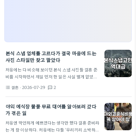
본식 스냅 업체를 고르다가 결국 마음에 드는
사진 스타일만 찾고 말았다
처음에는 다 비슷해 보이던 본식 스냅 사진들 결혼 준
비를 시작하면서 제일 먼저 한 일은 사실 별게 없었다.
그냥 남들이 다 한다는 웨딩박람회에 몇 군데 다녀온
결혼
· 2026-07-29
2
format_list_bulleted
textsms
게 전부였다. 거기 가면 뭐든 정리가 될 줄 알았다. 대
구 그랜드호텔에서 열리는 박람회도 가보고, 인터불
고에서 하는 곳도 기웃거려 봤는데, 사실 가서 들은 얘
야외 예식장 물품 무료 대여를 알아보러 갔다
기는 거의 다 비슷했다. 스드메 패키지에 본식 스냅까
가 겪은 일
지 포함하면 가격이 얼마고, 여기서 당장 계약하면 어
처음엔 막연하게 예쁘겠다는 생각만 했다 결혼 준비라
떤 혜택이 있다는 식의 이야기들. 그때는 그냥 상담해
는 게 참 이상하다. 처음에는 다들 '우리끼리 소박하게
주시는 분이 친절하면 그게 좋은 업체인 줄 알았다. 특