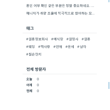
혼인 여부 확인 같은 부분은 정말 중요하네요. 제가 비슷한 고민을 할 때, 단순히 조건만 보려고…
매니저가 취향 조율에 적극적으로 참여하는 모습이 인상적이네요. 특히, 불편했던 부분을 솔직하게 이야기하는 게 중요하다고 말씀하신…
태그
#결혼정보회사
#예식장
#결정사
#결혼
#웨딩
#짝사랑
#연애
#운세
#남자
#칠순잔치
전체 방문자
오늘
0
어제
0
전체
0