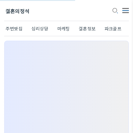
결혼의정석
주변맛집
심리상담
마케팅
결혼정보
파크골프