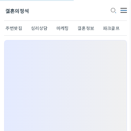
결혼의정석
주변맛집
심리상담
마케팅
결혼정보
파크골프