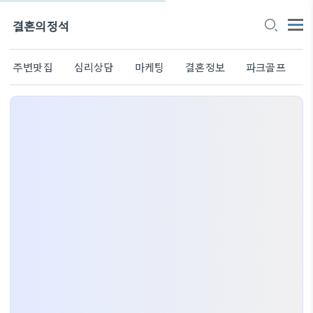
결혼의정석
주변맛집
심리상담
마케팅
결혼정보
파크골프