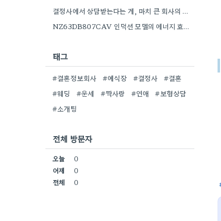
결정사에서 상담받는다는 게, 마치 큰 회사의 인재 채용처럼 느껴지네요.
NZ63DB807CAV 인덕션 모델의 에너지 효율은 정말 중요하네요. 특히 전기세 많이 나오는데, 에너지 효율 등급 꼼꼼히…
태그
#결혼정보회사
#예식장
#결정사
#결혼
#웨딩
#운세
#짝사랑
#연애
#보험상담
#소개팅
전체 방문자
오늘
0
어제
0
전체
0