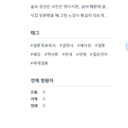
숲속 공간은 사진은 멋지지만, 날씨 때문에 꼼꼼하게 비상 계획을 세워야 하는 점이 맞는 것 같아요.…
직접 방문했을 때 그런 느낌이 확실히 다르게 들 것 같아요. 전시회에서 보는 것과 실제 제품을…
태그
#결혼정보회사
#결정사
#예식장
#결혼
#웨딩
#짝사랑
#운세
#연애
#칠순잔치
#국제결혼
전체 방문자
오늘
0
어제
0
전체
0