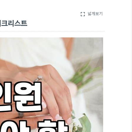
넓게보기
fullscreen
체크리스트