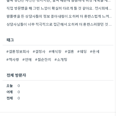
숲속 공간은 사진은 멋지지만, 날씨 때문에 꼼꼼하게 비상 계획을 세워야 하는 점이 맞는 것 같아요.…
직접 방문했을 때 그런 느낌이 확실히 다르게 들 것 같아요. 전시회에서 보는 것과 실제 제품을…
팜플렛을 든 상담사들의 정보 쏟아내림이 오히려 더 혼란스럽게 느껴졌어요. 예비 신부라는 느낌이 자꾸 부담되더라고요.
상담사님들이 너무 적극적으로 접근해서 오히려 더 혼란스러웠던 것 같아요. 저도 결혼에 관심은 있지만, 이런 분위기에서는…
태그
#결혼정보회사
#결정사
#예식장
#결혼
#웨딩
#운세
#짝사랑
#연애
#칠순잔치
#소개팅
전체 방문자
오늘
0
어제
0
전체
0