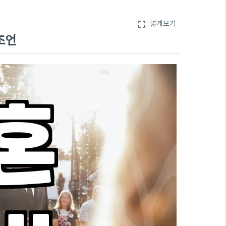
넓게보기
fullscreen
조언