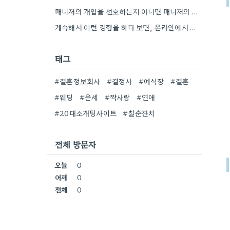
매니저의 개입을 선호하는지 아니면 매니저의 개입을 선호하는지 확인하는 부분이 흥미로웠어요. 특히, 주관이 강할수록 오히려 불편함을…
계속해서 이런 경험을 하다 보면, 온라인에서 만나는 사람들의 진짜 모습이 얼마나 다른지 더 자세히 관찰하게…
태그
#결혼정보회사
#결정사
#예식장
#결혼
#웨딩
#운세
#짝사랑
#연애
#20대소개팅사이트
#칠순잔치
전체 방문자
오늘
0
어제
0
전체
0