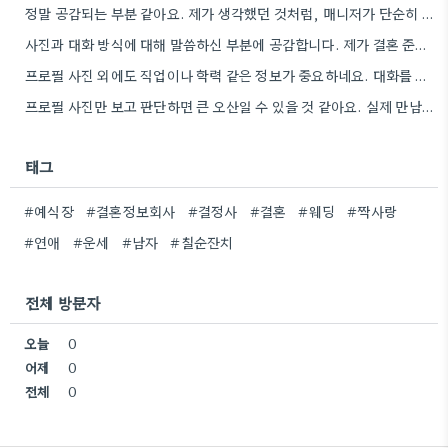
정말 공감되는 부분 같아요. 제가 생각했던 것처럼, 매니저가 단순히 이상형을 찾는 것뿐 아니라, 제 실제…
사진과 대화 방식에 대해 말씀하신 부분에 공감합니다. 제가 결혼 준비하면서 비슷한 고민을 했던 경험이 있어서,…
프로필 사진 외에도 직업이나 학력 같은 정보가 중요하네요. 대화를 통해 가치관이 맞지 않으면 정말 답답할…
프로필 사진만 보고 판단하면 큰 오산일 수 있을 것 같아요. 실제 만남에서 가치관 차이 때문에…
태그
#예식장
#결혼정보회사
#결정사
#결혼
#웨딩
#짝사랑
#연애
#운세
#남자
#칠순잔치
전체 방문자
오늘
0
어제
0
전체
0