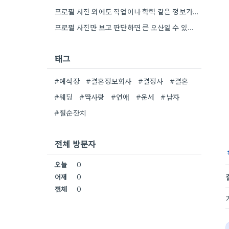
프로필 사진 외에도 직업이나 학력 같은 정보가 중요하네요. 대화를 통해 가치관이 맞지 않으면 정말 답답할…
프로필 사진만 보고 판단하면 큰 오산일 수 있을 것 같아요. 실제 만남에서 가치관 차이 때문에…
태그
#예식장
#결혼정보회사
#결정사
#결혼
#웨딩
#짝사랑
#연애
#운세
#남자
#칠순잔치
전체 방문자
오늘
0
어제
0
전체
0