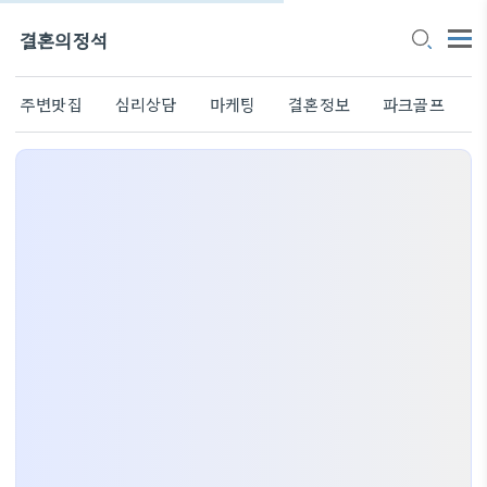
결혼의정석
주변맛집
심리상담
마케팅
결혼정보
파크골프