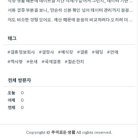
직장 생활 때문에 데이트할 시간 자체가 없어서 그런지, 데이터 기반 매칭 방식이 굉장히 현실적으로 느껴졌어요.
서류 검증 부분을 보니, 단순히 신분 확인 넘어 데이터 관리까지 꼼꼼하게 하는 점이 인상적이네요. 특히,…
저도 비슷한 경험 있어요. 예산 때문에 꼼꼼히 비교하려다 오히려 더 고민만 했거든요.
태그
#결혼정보회사
#결정사
#예식장
#결혼
#웨딩
#연애
#짝사랑
#운세
#국제결혼
#칠순잔치
전체 방문자
오늘
0
어제
0
전체
0
쭈미로운 생활
Copyright ©
All rights reserved.