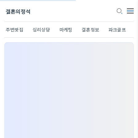
결혼의정석
주변맛집
심리상담
마케팅
결혼정보
파크골프